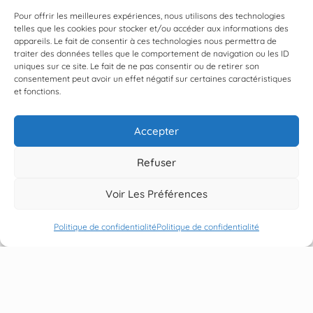
Pour offrir les meilleures expériences, nous utilisons des technologies
telles que les cookies pour stocker et/ou accéder aux informations des
appareils. Le fait de consentir à ces technologies nous permettra de
traiter des données telles que le comportement de navigation ou les ID
uniques sur ce site. Le fait de ne pas consentir ou de retirer son
consentement peut avoir un effet négatif sur certaines caractéristiques
et fonctions.
ATTENTION
Accepter
Des tentatives d'usurpation d'identité au nom de notre
entreprise ont été signalées.
Refuser
✕
Nous ne demandons jamais de paiements par
téléphone ou via des emails non officiels.
Voir Les Préférences
En cas de doute, contactez-nous uniquement au
+32 2
Politique de confidentialité
Politique de confidentialité
376 60 08
.